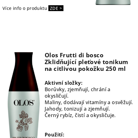
Více info o produktu
ZDE >
Olos Frutti di bosco
Zklidňující pleťové tonikum
na citlivou pokožku 250 ml
Aktivní složky:
Borůvky, zjemňují, chrání a
okysličují.
Maliny, dodávají vitamíny a osvěžují.
Jahody, tonizují a zjemňují.
Černý rybíz, čistí a okysličuje.
Použití: