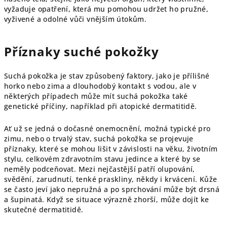
vyžaduje opatření, která mu pomohou udržet ho pružné,
vyživené a odolné vůči vnějším útokům.
Příznaky suché pokožky
Suchá pokožka je stav způsobený faktory, jako je přílišné
horko nebo zima a dlouhodobý kontakt s vodou, ale v
některých případech může mít suchá pokožka také
genetické příčiny, například při atopické dermatitidě.
Ať už se jedná o dočasné onemocnění, možná typické pro
zimu, nebo o trvalý stav, suchá pokožka se projevuje
příznaky, které se mohou lišit v závislosti na věku, životním
stylu, celkovém zdravotním stavu jedince a které by se
neměly podceňovat. Mezi nejčastější patří olupování,
svědění, zarudnutí, tenké praskliny, někdy i krvácení. Kůže
se často jeví jako nepružná a po sprchování může být drsná
a šupinatá. Když se situace výrazně zhorší, může dojít ke
skutečné dermatitidě.