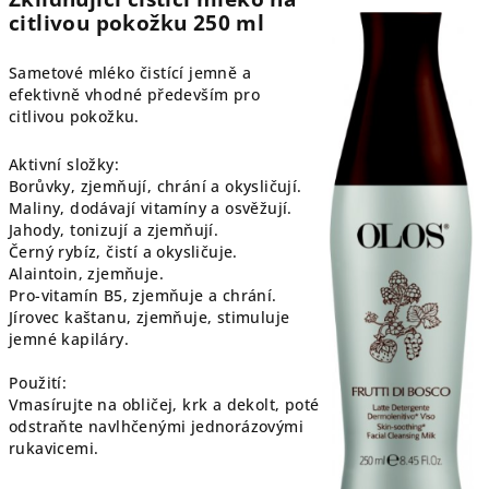
citlivou pokožku 250 ml
Sametové mléko čistící jemně a
efektivně vhodné především pro
citlivou pokožku.
Aktivní složky:
Borůvky, zjemňují, chrání a okysličují.
Maliny, dodávají vitamíny a osvěžují.
Jahody, tonizují a zjemňují.
Černý rybíz, čistí a okysličuje.
Alaintoin, zjemňuje.
Pro-vitamín B5, zjemňuje a chrání.
Jírovec kaštanu, zjemňuje, stimuluje
jemné kapiláry.
Použití:
Vmasírujte na obličej, krk a dekolt, poté
odstraňte navlhčenými jednorázovými
rukavicemi.