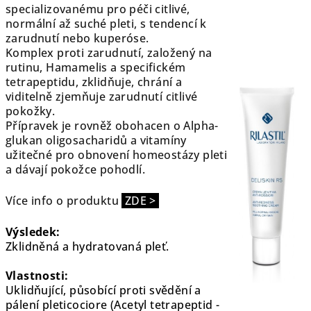
specializovanému pro péči citlivé,
normální až suché pleti, s tendencí k
zarudnutí nebo kuperóse.
Komplex proti zarudnutí, založený na
rutinu, Hamamelis a specifickém
tetrapeptidu, zklidňuje, chrání a
viditelně zjemňuje zarudnutí citlivé
pokožky.
Přípravek je rovněž obohacen o Alpha-
glukan oligosacharidů a vitamíny
užitečné pro obnovení homeostázy pleti
a dávají pokožce pohodlí.
Více info o produktu
ZDE >
Výsledek:
Zklidněná a hydratovaná pleť.
Vlastnosti:
Uklidňující, působící proti svědění a
pálení pleticociore (Acetyl tetrapeptid -