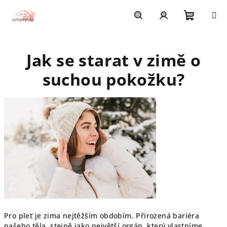
Přejít
na
obsah
Nákupn
Hledat
Přihlášení
Jak se starat v zimě o
košík
suchou pokožku?
Pro pleť je zima nejtěžším obdobím. Přirozená bariéra
našeho těla, stejně jako největší orgán, který vlastníme,