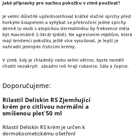
Jaké přípravky pro suchou pokožku v zimě používat?
Je velmi důležité upřednostňovat krátké vlažné sprchy před
horkými koupelemi a vyhýbat se překročení jedné sprchy
denně (u osob s atopickou dermatitidou by frekvence měla
být maximálně 2-3krát týdně). Ne agresivním mýdlům, která
mají tendenci pokožku ještě více vysušovat, je lepší je
nahradit jemnými čisticími krémy.
V zimě, kdy je chladněji nebo velmi větrno, byste neměli
chodit nezakrytí: zásadní roli hrají rukavice, šála a čepice.
Doporučujeme:
Rilastil Deliskin RS Zjemňující
krém pro citlivou normální a
smíšenou pleť 50 ml
Rilastil Deliskin RS krém je určen k
dermokosmetickému ošetření