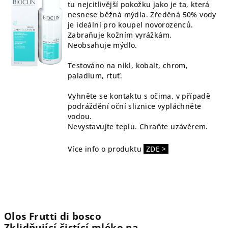
tu nejcitlivější pokožku jako je ta, která
nesnese běžná mýdla. Zředěná 50% vody
je ideální pro koupel novorozenců.
Zabraňuje kožním vyrážkám.
Neobsahuje mýdlo.
Testováno na nikl, kobalt, chrom,
paladium, rtuť.
Vyhněte se kontaktu s očima, v případě
podráždění oční sliznice vypláchněte
vodou.
Nevystavujte teplu. Chraňte uzávěrem.
Více info o produktu
ZDE >
Olos Frutti di bosco
Zklidňující čistící mléko na