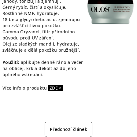
Jahody, tonizují a zjemňují.
Černý rybíz, čistí a okysličuje.
Rostlinné NMF, hydratuje.
18 beta glycyrrhetic acid, zjemňující
pro zvlášť citlivou pokožku.
Gamma Oryzanol, filtr přírodního
původu proti UV záření.
Olej ze sladkých mandlí, hydratuje,
zvláčňuje a dělá pokožku pružnější.
Použití:
aplikujte denně ráno a večer
na obličej, krk a dekolt až do jeho
úplného vstřebání.
Více info o produktu
ZDE >
Předchozí článek