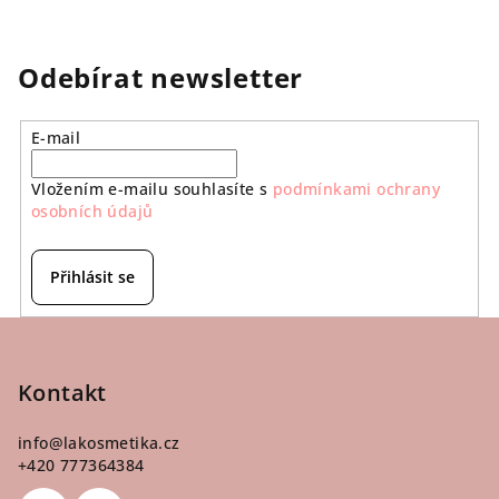
Odebírat newsletter
E-mail
Vložením e-mailu souhlasíte s
podmínkami ochrany
osobních údajů
Přihlásit se
Z
á
p
Kontakt
a
info
@
lakosmetika.cz
t
+420 777364384
í