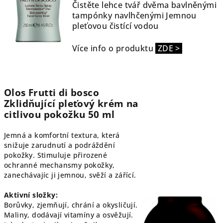
Čistěte lehce tvář dvěma bavlněnými
tampónky navlhčenými Jemnou
pleťovou čistící vodou
Více info o produktu
ZDE >
Olos Frutti di bosco
Zklidňující pleťový krém na
citlivou pokožku 50 ml
Jemná a komfortní textura, která
snižuje zarudnutí a podráždění
pokožky. Stimuluje přirozené
ochranné mechansmy pokožky,
zanechávajíc ji jemnou, svěží a zářící.
Aktivní složky:
Borůvky, zjemňují, chrání a okysličují.
Maliny, dodávají vitamíny a osvěžují.