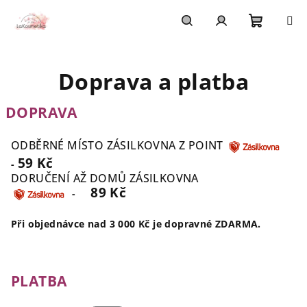
Přejít
na
obsah
Nákupn
Hledat
Přihlášení
Doprava a platba
košík
DOPRAVA
ODBĚRNÉ MÍSTO ZÁSILKOVNA Z POINT
59 Kč
-
DORUČENÍ AŽ DOMŮ ZÁSILKOVNA
89 Kč
-
Při objednávce nad 3 000 Kč je dopravné ZDARMA.
PLATBA