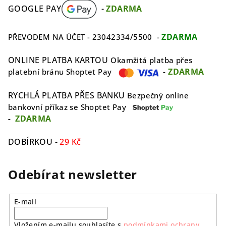
GOOGLE PAY
-
ZDARMA
ZDARMA
PŘEVODEM NA ÚČET - 23042334/5500 -
ONLINE PLATBA KARTOU
Okamžitá platba přes
ZDARMA
platební bránu Shoptet Pay
-
RYCHLÁ PLATBA PŘES BANKU
Bezpečný online
bankovní příkaz se Shoptet Pay
ZDARMA
-
DOBÍRKOU -
29 Kč
Odebírat newsletter
E-mail
Vložením e-mailu souhlasíte s
podmínkami ochrany