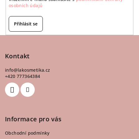
osobních údajů
Přihlásit se
Z
á
p
Kontakt
a
info
@
lakosmetika.cz
t
+420 777364384
í
Informace pro vás
Obchodní podmínky