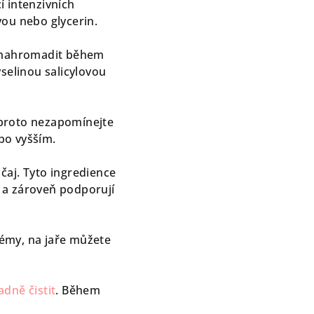
í intenzivních
vou nebo glycerin.
i nahromadit během
selinou salicylovou
, proto nezapomínejte
bo vyšším.
 čaj. Tyto ingredience
 a zároveň podporují
rémy, na jaře můžete
adně čistit
. Během