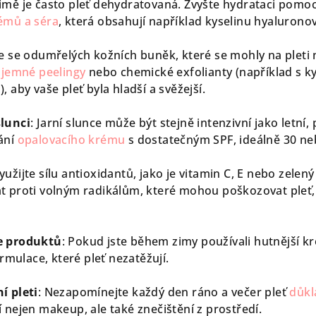
zimě je často pleť dehydratovaná. Zvyšte hydrataci pomoc
émů a séra
, která obsahují například kyselinu hyalurono
te se odumřelých kožních buněk, které se mohly na plet
e
jemné peelingy
nebo chemické exfolianty (například s ky
, aby vaše pleť byla hladší a svěžejší.
lunci
: Jarní slunce může být stejně intenzivní jako letní
ání
opalovacího krému
s dostatečným SPF, ideálně 30 ne
Využijte sílu antioxidantů, jako je vitamin C, E nebo zelený
t proti volným radikálům, které mohou poškozovat pleť,
e produktů
: Pokud jste během zimy používali hutnější k
ormulace, které pleť nezatěžují.
í pleti
: Nezapomínejte každý den ráno a večer pleť
důkl
 nejen makeup, ale také znečištění z prostředí.