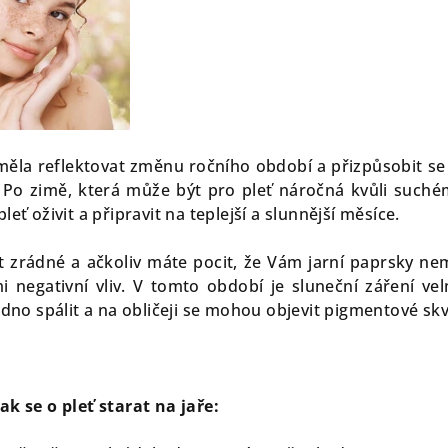
ěla reflektovat změnu ročního období a přizpůsobit s
. Po zimě, která může být pro pleť náročná kvůli suc
pleť oživit a připravit na teplejší a slunnější měsíce.
t zrádné a ačkoliv máte pocit, že Vám jarní paprsky n
 negativní vliv. V tomto období je sluneční záření velmi
no spálit a na obličeji se mohou objevit pigmentové skv
jak se o pleť starat na jaře: