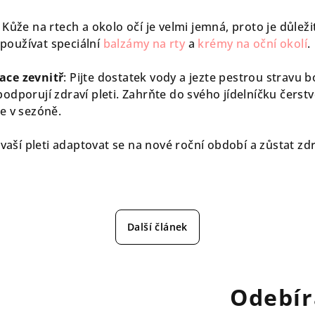
: Kůže na rtech a okolo očí je velmi jemná, proto je důleži
používat speciální
balzámy na rty
a
krémy na oční okolí
.
ace zevnitř
: Pijte dostatek vody a jezte pestrou stravu 
podporují zdraví pleti. Zahrňte do svého jídelníčku čerst
ře v sezóně.
aší pleti adaptovat se na nové roční období a zůstat zd
Další článek
Odebír