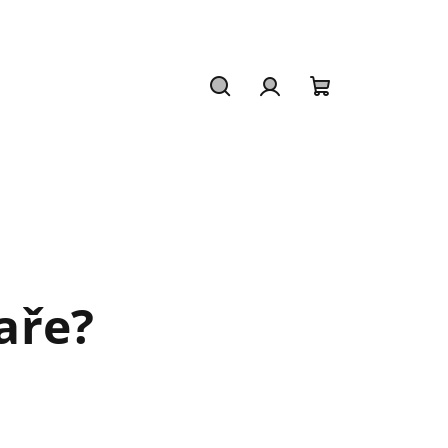
Hledat
Přihlášení
Nákupní
košík
jaře?