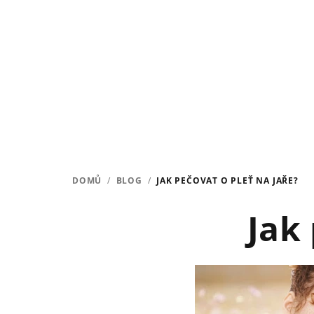
Přejít
na
obsah
DOMŮ
/
BLOG
/
JAK PEČOVAT O PLEŤ NA JAŘE?
Jak 