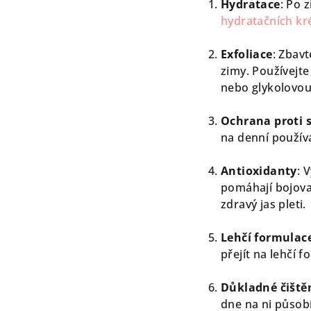
Hydratace
: Po 
hydratačních kr
Exfoliace
: Zbav
zimy. Používejt
nebo glykolovou)
Ochrana proti s
na denní použív
Antioxidanty
: 
pomáhají bojova
zdravý jas pleti.
Lehčí formulac
přejít na lehčí f
Důkladné čištěn
dne na ni působí