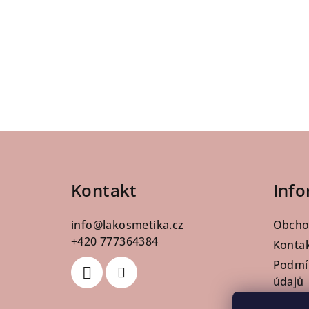
Z
á
Kontakt
Info
p
a
info
@
lakosmetika.cz
Obcho
t
+420 777364384
Konta
Podmí
í
údajů
Pro pr