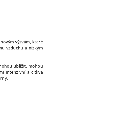
e novým výzvám, které
hému vzduchu a nízkým
emohou ublížit, mohou
 intenzivní a citlivá
rny.