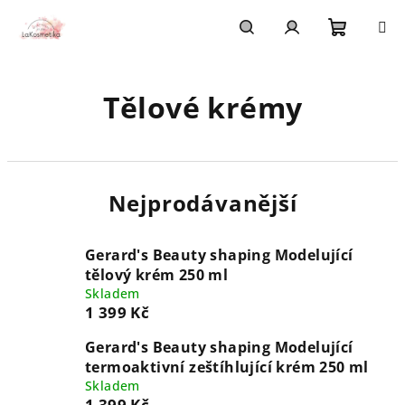
Přejít
na
obsah
Nákupn
Hledat
Přihlášení
Tělové krémy
košík
Nejprodávanější
Gerard's Beauty shaping Modelující
tělový krém 250 ml
Skladem
1 399 Kč
Gerard's Beauty shaping Modelující
termoaktivní zeštíhlující krém 250 ml
Skladem
1 399 Kč