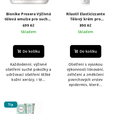
p
r
Bionike Proxera Výživná
Rilastil Elasticizzante
o
tělová emulze pro suchou
Tělový krém pro
pokožku 400 ml
správnou pružnost
d
699 Kč
890 Kč
pokožky 200 ml
Skladem
Skladem
u
k
t
Do košíku
Do košíku
ů
Každodenní, výživné
Ošetření s vysokou
ošetření suché pokožky a
výkonností tónování,
udržovací ošetření těžké
zvlhčení a změkčení
kožní xerózy, i té...
povrchových vrstev
epidermis, které...
Tip