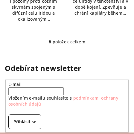
lipozomy proti kožním
celulitidy v těhotenství a v
skvrnám spojeným s
době kojení. Zpevňuje a
difúzní celulitidou a
chrání kapiláry během...
lokalizovaným...
8
položek celkem
O
v
l
á
Odebírat newsletter
d
a
E-mail
c
í
Vložením e-mailu souhlasíte s
podmínkami ochrany
p
osobních údajů
r
v
k
Přihlásit se
y