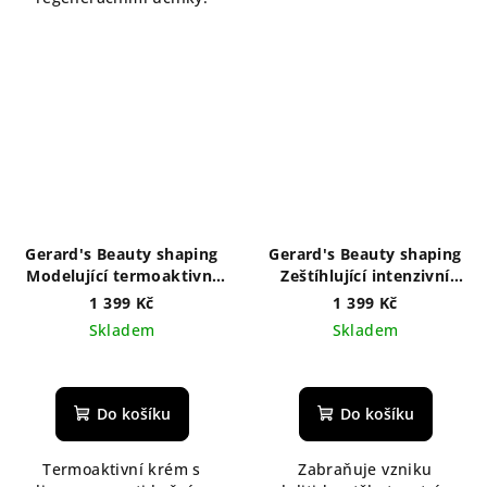
Gerard's Beauty shaping
Gerard's Beauty shaping
Modelující termoaktivní
Zeštíhlující intenzivní
zeštíhlující krém 250 ml
krém proti celulitidě 250
1 399 Kč
1 399 Kč
ml
Skladem
Skladem
Do košíku
Do košíku
Termoaktivní krém s
Zabraňuje vzniku