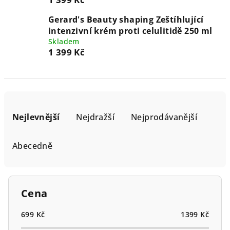
Gerard's Beauty shaping Zeštíhlující
intenzivní krém proti celulitidě 250 ml
Skladem
1 399 Kč
Ř
a
Nejlevnější
Nejdražší
Nejprodávanější
z
e
Abecedně
n
í
p
Cena
r
o
699
Kč
1399
Kč