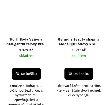
Korff Body Výživný
Gerard's Beauty shaping
inteligentní tělový krém
Modelující tělový krém
400 ml
250 ml
1 189 Kč
1 399 Kč
Skladem
Skladem
Do košíku
Do košíku
Emulze s bohatou a
Tónovací krém proti striím,
výživnou texturou, s
který zajišťuje dvojí účinek
hydratačními,
díky synergii
zpevňujícími a
regeneračními účinky.