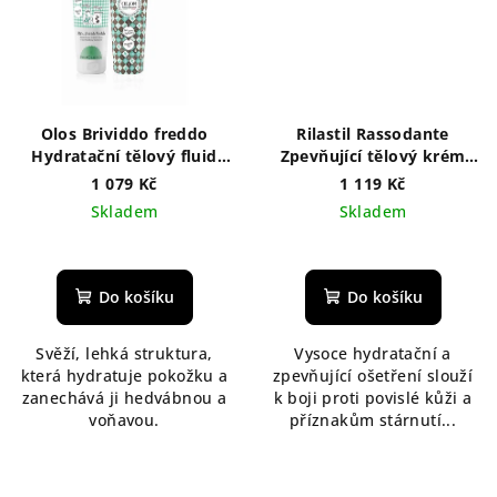
Olos Brividdo freddo
Rilastil Rassodante
Hydratační tělový fluid
Zpevňující tělový krém
250 ml
200 ml
1 079 Kč
1 119 Kč
Skladem
Skladem
Do košíku
Do košíku
Svěží, lehká struktura,
Vysoce hydratační a
která hydratuje pokožku a
zpevňující ošetření slouží
zanechává ji hedvábnou a
k boji proti povislé kůži a
voňavou.
příznakům stárnutí...