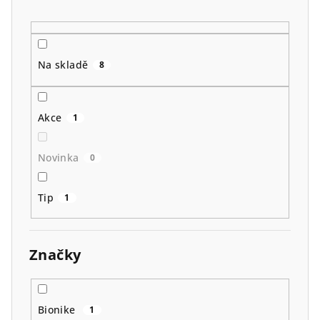
d
u
k
t
Na skladě
8
ů
Akce
1
Novinka
0
Tip
1
Značky
Bionike
1