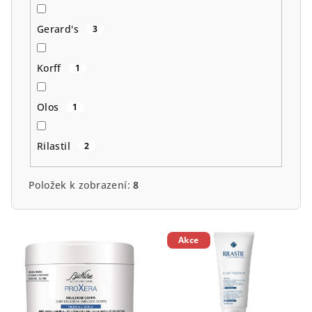
Gerard's
3
Korff
1
Olos
1
Rilastil
2
Položek k zobrazení:
8
V
Akce
ý
p
i
s