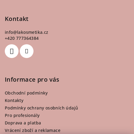
v
Z
ý
á
p
p
Kontakt
i
a
s
info
@
lakosmetika.cz
u
t
+420 777364384
í
Informace pro vás
Obchodní podmínky
Kontakty
Podmínky ochrany osobních údajů
Pro profesionály
Doprava a platba
Vrácení zboží a reklamace