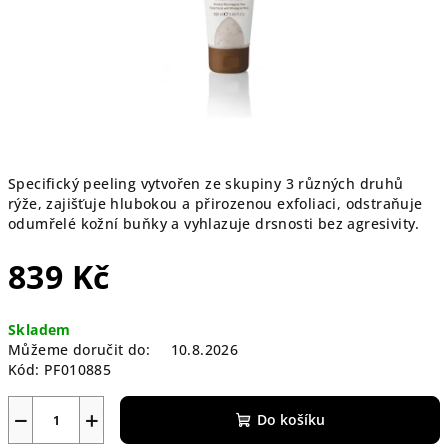
Specifický peeling vytvořen ze skupiny 3 různých druhů
rýže, zajišťuje hlubokou a přirozenou exfoliaci, odstraňuje
odumřelé kožní buňky a vyhlazuje drsnosti bez agresivity.
839 Kč
Měrná
Skladem
cena:
Můžeme doručit do:
10.8.2026
Kód:
PF010885
−
+
Do košíku