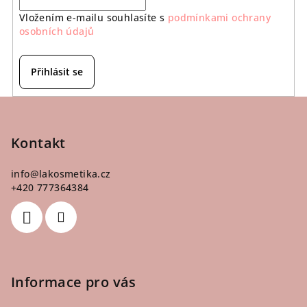
Vložením e-mailu souhlasíte s
podmínkami ochrany
osobních údajů
Přihlásit se
Z
á
p
Kontakt
a
info
@
lakosmetika.cz
t
+420 777364384
í
Informace pro vás