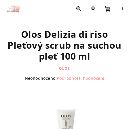
Přejít
na
obsah
Nákupn
Hledat
Přihlášení
Olos Delizia di riso
košík
Pleťový scrub na suchou
pleť 100 ml
OLOS
Průměrné
Neohodnoceno
Podrobnosti hodnocení
hodnocení
produktu
je
0,0
z
5
hvězdiček.