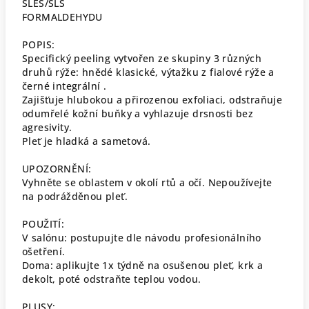
SLES/SLS
FORMALDEHYDU
POPIS:
Specifický peeling vytvořen ze skupiny 3 různých
druhů rýže: hnědé klasické, výtažku z fialové rýže a
černé integrální .
Zajišťuje hlubokou a přirozenou exfoliaci, odstraňuje
odumřelé kožní buňky a vyhlazuje drsnosti bez
agresivity.
Pleť je hladká a sametová.
UPOZORNĚNÍ:
Vyhněte se oblastem v okolí rtů a očí. Nepoužívejte
na podrážděnou pleť.
POUŽITÍ:
V salónu: postupujte dle návodu profesionálního
ošetření.
Doma: aplikujte 1x týdně na osušenou pleť, krk a
dekolt, poté odstraňte teplou vodou.
PLUSY: