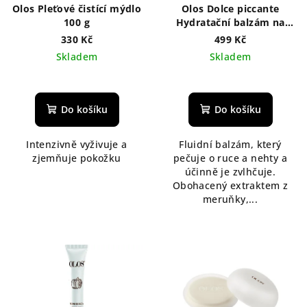
r
t
Olos Pleťové čistící mýdlo
Olos Dolce piccante
o
100 g
Hydratační balzám na
ů
ruce 75 ml
d
330 Kč
499 Kč
Skladem
Skladem
u
k
t
Do košíku
Do košíku
ů
Intenzivně vyživuje a
Fluidní balzám, který
zjemňuje pokožku
pečuje o ruce a nehty a
účinně je zvlhčuje.
Obohacený extraktem z
meruňky,...