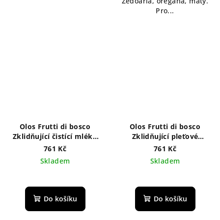
Zedoaria, oregána, máty.
Pro...
Olos Frutti di bosco
Olos Frutti di bosco
Zklidňující čistící mléko
Zklidňující pleťové
na citlivou pokožku 250
tonikum na citlivou
761 Kč
761 Kč
ml
pokožku 250 ml
Skladem
Skladem
Do košíku
Do košíku