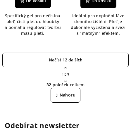
Do košíku
Do košíku
Specifický gel pro nečistou
Ideální pro doplnění fáze
pleť, čistí pleť do hloubky
denního čištění. Pleť je
a pomáhá regulovat tvorbu
dokonale vyčištěna a svěží
mazu pleti.
s "matným" efektem.
Načíst 12 dalších
S
t
1
3
O
r
32
položek celkem
á
v
n
l
Nahoru
k
á
o
d
v
a
á
n
c
Odebírat newsletter
í
í