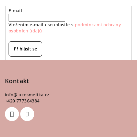
p
r
E-mail
v
k
Vložením e-mailu souhlasíte s
podmínkami ochrany
y
osobních údajů
v
ý
Přihlásit se
p
i
Z
s
á
u
p
Kontakt
a
info
@
lakosmetika.cz
t
+420 777364384
í