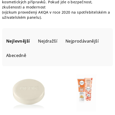
kosmetických přípravků. Pokud jde o bezpečnost,
zkušenosti a modernost
(výzkum provedený AKQA v roce 2020 na spotřebitelském a
uživatelském panelu).
Ř
a
Nejlevnější
Nejdražší
Nejprodávanější
z
e
Abecedně
n
í
V
p
ý
r
p
o
i
d
s
u
p
k