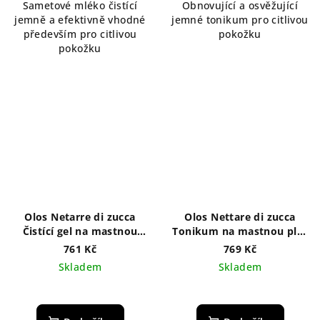
Sametové mléko čistící
Obnovující a osvěžující
jemně a efektivně vhodné
jemné tonikum pro citlivou
především pro citlivou
pokožku
pokožku
Olos Netarre di zucca
Olos Nettare di zucca
Čistící gel na mastnou
Tonikum na mastnou pleť
pleť 250 ml
250 ml
761 Kč
769 Kč
Skladem
Skladem