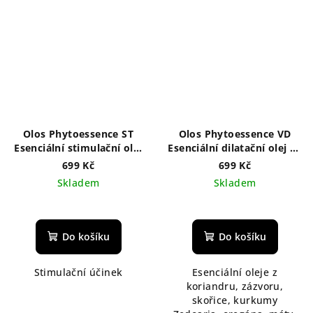
Olos Phytoessence ST
Olos Phytoessence VD
Esenciální stimulační olej
Esenciální dilatační olej 50
50 ml
ml
699 Kč
699 Kč
Skladem
Skladem
Do košíku
Do košíku
Stimulační účinek
Esenciální oleje z
koriandru, zázvoru,
skořice, kurkumy