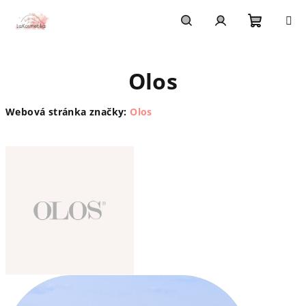
Přejít
na
obsah
Nákupn
Hledat
Přihlášení
Olos
košík
Webová stránka značky:
Olos