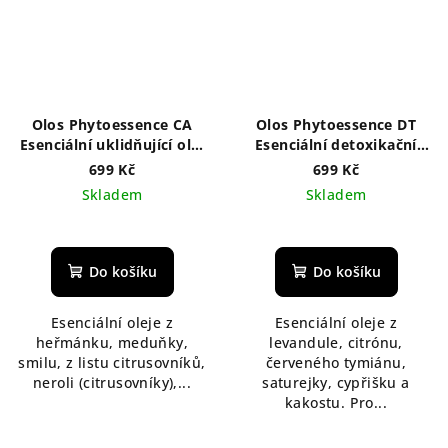
Olos Phytoessence CA
Olos Phytoessence DT
Esenciální uklidňující olej
Esenciální detoxikační
50 ml
olej 50 ml
699 Kč
699 Kč
Skladem
Skladem
Do košíku
Do košíku
Esenciální oleje z
Esenciální oleje z
heřmánku, meduňky,
levandule, citrónu,
smilu, z listu citrusovníků,
červeného tymiánu,
neroli (citrusovníky),...
saturejky, cypřišku a
kakostu. Pro...