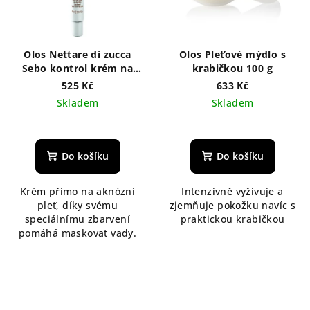
Olos Nettare di zucca
Olos Pleťové mýdlo s
Sebo kontrol krém na
krabičkou 100 g
mastnou pleť 20 ml
525 Kč
633 Kč
Skladem
Skladem
Do košíku
Do košíku
Krém přímo na aknózní
Intenzivně vyživuje a
pleť, díky svému
zjemňuje pokožku navíc s
speciálnímu zbarvení
praktickou krabičkou
pomáhá maskovat vady.