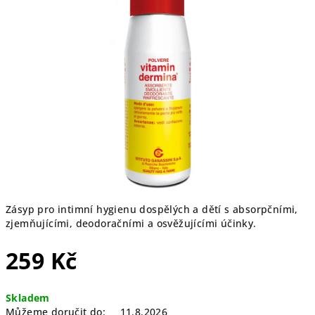
0,0
z
5
hvězdiček.
Zásyp pro intimní hygienu dospělých a dětí s absorpčními,
zjemňujícími, deodoračními a osvěžujícími účinky.
259 Kč
Měrná
Skladem
cena:
Můžeme doručit do:
11.8.2026