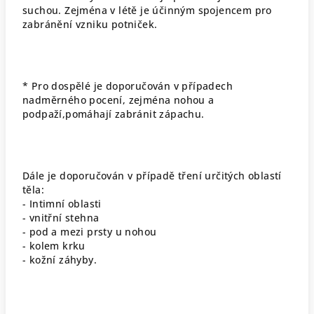
suchou
.
Zejména v
létě
je
účinným
spojencem
pro
zabránění
vzniku potniček
.
* Pro dospělé
je doporučován
v
případech
nadměrného pocení
,
zejména
nohou
a
podpaží
,
p
omáhají zabránit
zápachu
.
Dále je
doporučován
v případě
tření
určitých
oblastí
těla
:
-
Intimní oblasti
-
v
nitřní stehna
-
p
od a mezi
prsty u nohou
-
kolem krku
-
k
ožní záhyby
.