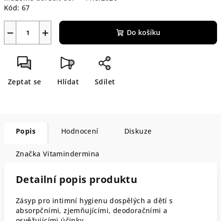
Kód:
67
−
+
Do košíku
Zeptat se
Hlídat
Sdílet
Popis
Hodnocení
Diskuze
Značka
Vitamindermina
Detailní popis produktu
Zásyp pro intimní hygienu dospělých a dětí s
absorpčními, zjemňujícími, deodoračními a
osvěžujícími účinky.