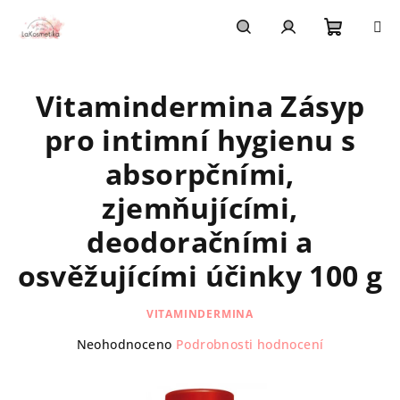
Přejít
na
obsah
Nákupn
Hledat
Přihlášení
Vitamindermina Zásyp
košík
pro intimní hygienu s
absorpčními,
zjemňujícími,
deodoračními a
osvěžujícími účinky 100 g
VITAMINDERMINA
Průměrné
Neohodnoceno
Podrobnosti hodnocení
hodnocení
produktu
je