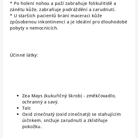
* Po holení
nohou a paží
zabraňuje
folikulitidě
a
zánětu kůže
, zabraňuje
podráždění
a zarudnutí
.
*
U starších pacientů
brání
maceraci kůže
způsobenou
inkontinencí
a
je ideální pro
dlouhodobé
pobyty
v nemocnicích.
Účinné látky
:
Zea
Mays
(
kukuřičný škrob)
-
změkčovadlo,
ochranný a
savý
.
Talc
Oxid zinečnatý
(
oxid zinečnatý)
se
stahujícím
úičnkem,
snižuje
zarudnutí
a zklidňuje
pokožku.