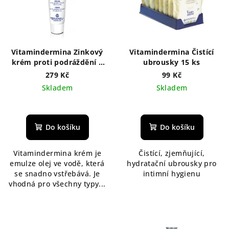
Vitamindermina Zinkový
Vitamindermina Čistící
krém proti podráždění a
ubrousky 15 ks
zarudnutí pokožky 50 ml
279 Kč
99 Kč
Skladem
Skladem
Do košíku
Do košíku
Vitamindermina krém je
Čistící, zjemňující,
emulze olej ve vodě, která
hydratační ubrousky pro
se snadno vstřebává. Je
intimní hygienu
vhodná pro všechny typy...