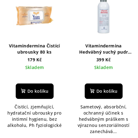
Vitamindermina Čistící
Vitamindermina
ubrousky 80 ks
Hedvábný suchý pudr
deodorizuje a přirozeně
179 Kč
399 Kč
absorbuje vlhkost
Skladem
Skladem
pokožky 100 g
Do košíku
Do košíku
Čistící, zjemňující,
Sametový, absorbční,
hydratační ubrousky pro
ochranný účinek s
intimní hygienu, bez
hedvábným práškem s
alkoholu, Ph fyziologické
výraznou senzoriálností
zanechává...