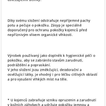
Díky svému složení odstraňuje nepříjemné pachy
potu a pečuje o pokožku. Zásyp je speciálně
doporučený pro ochranu pokožky kojenců před
nepříznivým vlivem organické vlhkosti.
Výrobek používaný jako
doplněk k
hygienické
péči o
pokožku
, aby se zabránilo
stavům
zarudnutí
,
podráždění
a
popraskání
.
V jeho
složení
jsou
změkčující
,
deodorační a
osvěžující látky
,
je vhodný
i
pro léčbu
citlivých oblastí
a
pro
vy
sušení
vlhkých míst na těle
.
* U kojenců
zabraňuje
vzniku
opruzenin
a
zarudnutí
v kožních záhybech
a udržuje pokožku
jemnou a