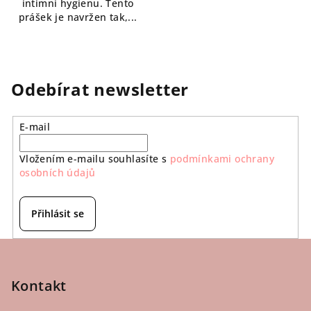
intimní hygienu. Tento
prášek je navržen tak,...
Odebírat newsletter
E-mail
Vložením e-mailu souhlasíte s
podmínkami ochrany
osobních údajů
Přihlásit se
Z
á
p
Kontakt
a