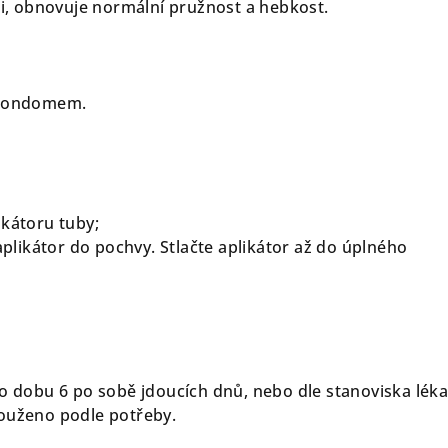
ici, obnovuje normální pružnost a hebkost.
 kondomem.
ikátoru tuby;
 aplikátor do pochvy. Stlačte aplikátor až do úplného
po dobu 6 po sobě jdoucích dnů, nebo dle stanoviska léka
louženo podle potřeby.