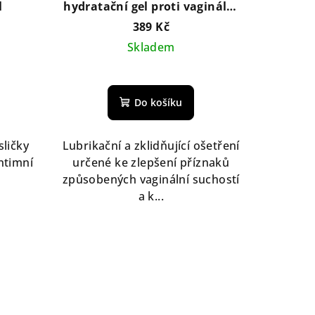
l
hydratační gel proti vaginální
suchosti 30 ml
389 Kč
Skladem
Do košíku
sličky
Lubrikační a zklidňující ošetření
ntimní
určené ke zlepšení příznaků
způsobených vaginální suchostí
a k...