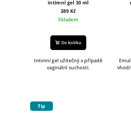
intimní gel 30 ml
389 Kč
Skladem
Do košíku
Intimní gel užitečný v případě
Emulz
vaginální suchosti.
vhodn
Tip