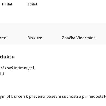
Hlídat
Sdílet
cení
Diskuze
Značka
Vidermina
oduktu
rázový intimní gel,
ití
lým pH, určen k prevenci poševní suchosti a při nedosta