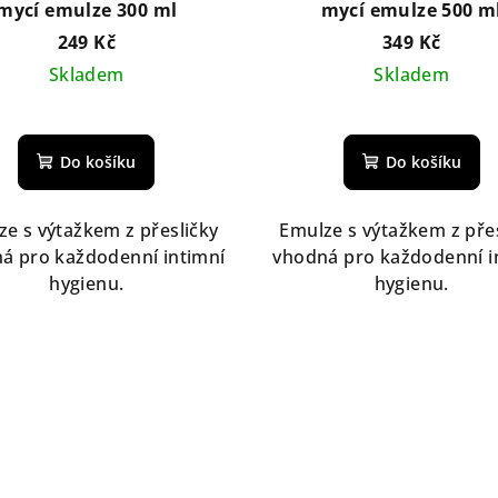
mycí emulze 300 ml
mycí emulze 500 m
249 Kč
349 Kč
Skladem
Skladem
Do košíku
Do košíku
e s výtažkem z přesličky
Emulze s výtažkem z pře
á pro každodenní intimní
vhodná pro každodenní i
hygienu.
hygienu.