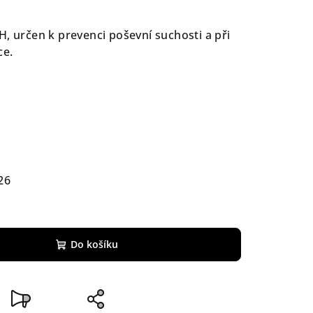
H, určen k prevenci poševní suchosti a při
ce.
26
Do košíku