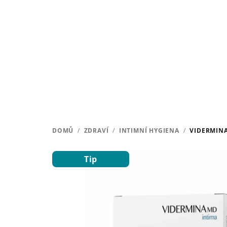
Přejít
na
obsah
DOMŮ
/
ZDRAVÍ
/
INTIMNÍ HYGIENA
/
VIDERMINA
Tip