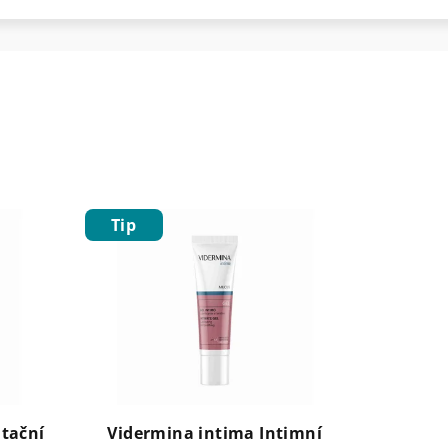
Tip
tační
Vidermina intima Intimní