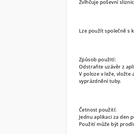
Zvlhčuje poševní slizn
Lze použít společně s
Způsob použití:
Odstraňte uzávěr z apl
V poloze v leže, vložte
vyprázdnění tuby.
Četnost použití:
Jednu aplikaci za den 
Použití může být prod