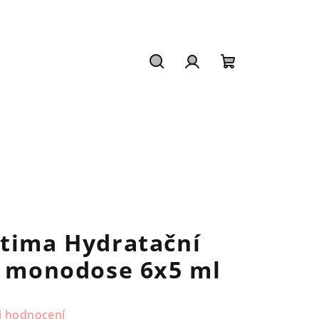
Hledat
Přihlášení
Nákupní
košík
ntima Hydratační
l monodose 6x5 ml
i hodnocení