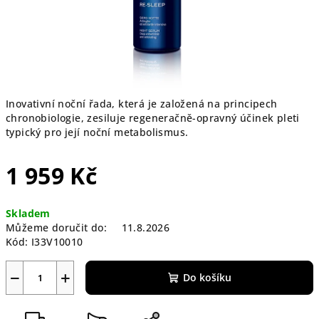
Inovativní noční řada, která je založená na principech
chronobiologie, zesiluje regeneračně-opravný účinek pleti
typický pro její noční metabolismus.
1 959 Kč
Měrná
Skladem
cena:
Můžeme doručit do:
11.8.2026
Kód:
I33V10010
−
+
Do košíku