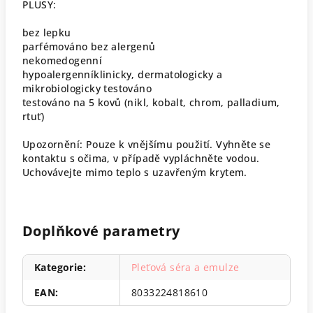
PLUSY:
bez lepku
parfémováno bez alergenů
nekomedogenní
hypoalergenníklinicky, dermatologicky a
mikrobiologicky testováno
testováno na 5 kovů (nikl, kobalt, chrom, palladium,
rtuť)
Upozornění: Pouze k vnějšímu použití. Vyhněte se
kontaktu s očima, v případě vypláchněte vodou.
Uchovávejte mimo teplo s uzavřeným krytem.
Doplňkové parametry
Kategorie
:
Pleťová séra a emulze
EAN
:
8033224818610