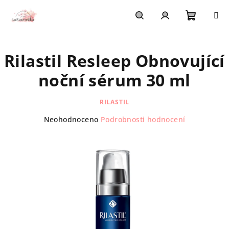
Přejít
na
obsah
Nákupn
Hledat
Přihlášení
Rilastil Resleep Obnovující
košík
noční sérum 30 ml
RILASTIL
Průměrné
Neohodnoceno
Podrobnosti hodnocení
hodnocení
produktu
je
0,0
z
5
hvězdiček.