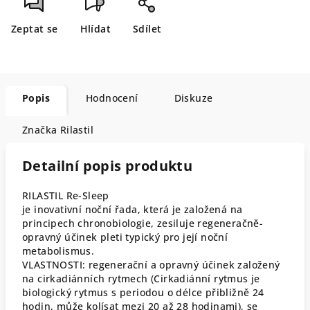
Zeptat se
Hlídat
Sdílet
Popis
Hodnocení
Diskuze
Značka
Rilastil
Detailní popis produktu
RILASTIL Re-Sleep
je inovativní noční řada, která je založená na
principech chronobiologie, zesiluje regeneračně-
opravný účinek pleti typický pro její noční
metabolismus.
VLASTNOSTI: regenerační a opravný účinek založený
na cirkadiánních rytmech (Cirkadiánní rytmus je
biologický rytmus s periodou o délce přibližně 24
hodin, může kolísat mezi 20 až 28 hodinami), se