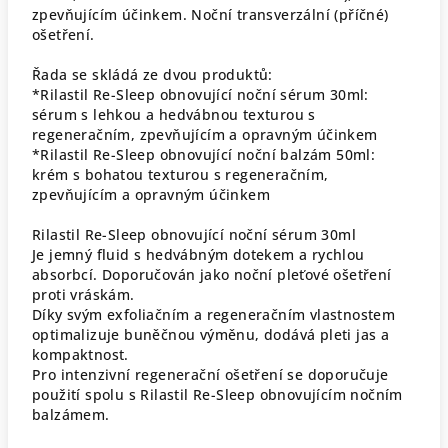
zpevňujícím účinkem. Noční transverzální (příčné)
ošetření.
Řada se skládá ze dvou produktů:
*Rilastil Re-Sleep obnovující noční sérum 30ml:
sérum s lehkou a hedvábnou texturou s
regeneračním, zpevňujícím a opravným účinkem
*Rilastil Re-Sleep obnovující noční balzám 50ml:
krém s bohatou texturou s regeneračním,
zpevňujícím a opravným účinkem
Rilastil Re-Sleep obnovující noční sérum 30ml
Je jemný fluid s hedvábným dotekem a rychlou
absorbcí. Doporučován jako noční pleťové ošetření
proti vráskám.
Díky svým exfoliačním a regeneračním vlastnostem
optimalizuje buněčnou výměnu, dodává pleti jas a
kompaktnost.
Pro intenzivní regenerační ošetření se doporučuje
použití spolu s Rilastil Re-Sleep obnovujícím nočním
balzámem.