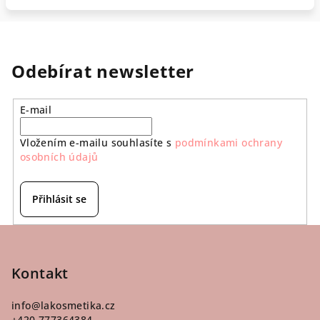
Odebírat newsletter
E-mail
Vložením e-mailu souhlasíte s
podmínkami ochrany
osobních údajů
Přihlásit se
Z
á
p
Kontakt
a
info
@
lakosmetika.cz
t
+420 777364384