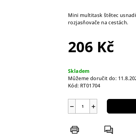
hodnocení
produktu
Mini multitask štětec usnad
je
rozjasňovače na cestách.
0,0
z
206 Kč
5
hvězdiček.
Měrná
cena:
Skladem
Můžeme doručit do:
11.8.20
Kód:
RT01704
−
+