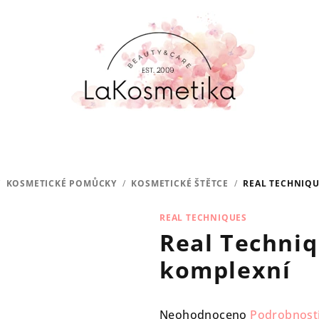
/
KOSMETICKÉ POMŮCKY
/
KOSMETICKÉ ŠTĚTCE
/
REAL TECHNIQU
REAL TECHNIQUES
Real Techniq
komplexní
Průměrné
Neohodnoceno
Podrobnost