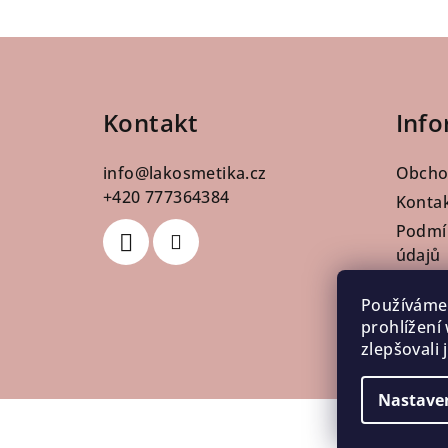
Z
á
Kontakt
Info
p
a
info
@
lakosmetika.cz
Obcho
t
+420 777364384
Konta
Podmí
í
údajů
Pro pr
Používáme
Doprav
prohlížení
Vrácen
zlepšovali
Nastave