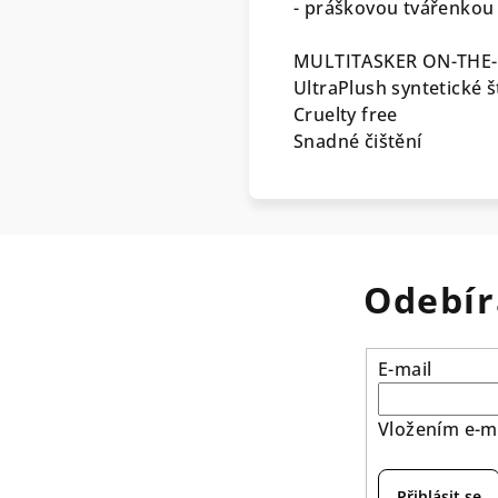
- práškovou tvářenkou
MULTITASKER ON-THE
UltraPlush syntetické š
Cruelty free
Snadné čištění
Odebír
E-mail
Vložením e-ma
Přihlásit se