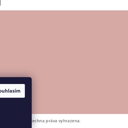
ouhlasím
LaKosmetika
. Všechna práva vyhrazena.