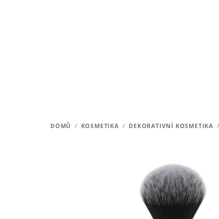
Přejít
na
obsah
DOMŮ
/
KOSMETIKA
/
DEKORATIVNÍ KOSMETIKA