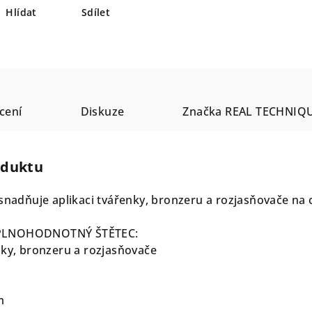
Hlídat
Sdílet
cení
Diskuze
Značka
REAL TECHNIQ
oduktu
usnadňuje aplikaci tvářenky, bronzeru a rozjasňovače na 
 PLNOHODNOTNÝ ŠTĚTEC:
nky, bronzeru a rozjasňovače
m