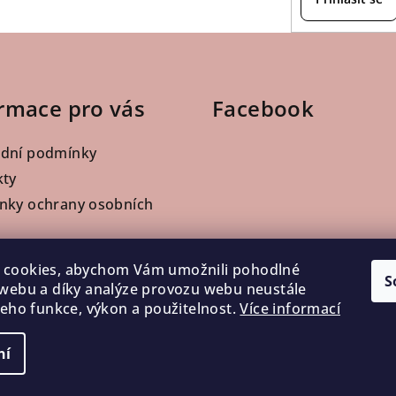
rmace pro vás
Facebook
dní podmínky
kty
nky ochrany osobních
ofesionály
 cookies, abychom Vám umožnili pohodlné
a a platba
S
 webu a díky analýze provozu webu neustále
í zboží a reklamace
 jeho funkce, výkon a použitelnost.
Více informací
ní
Copyright 2026