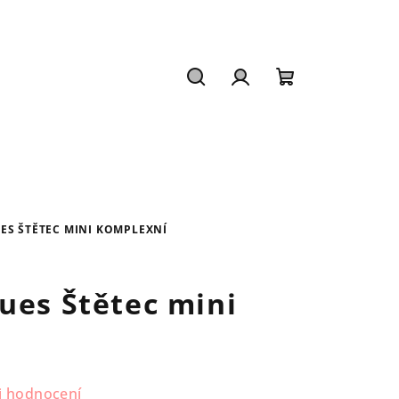
Hledat
Přihlášení
Nákupní
košík
ES ŠTĚTEC MINI KOMPLEXNÍ
ues Štětec mini
i hodnocení