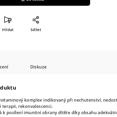
Hlídat
Sdílet
cení
Diskuze
oduktu
tivitaminový komplex indikovaný při nechutenství, nedos
é terapii, rekonvalescenci.
á k posílení imunitní obrany dítěte díky obsahu adekvátn