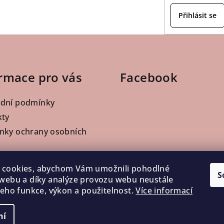
Přihlásit se
rmace pro vás
Facebook
dní podmínky
kty
nky ochrany osobních
ofesionály
 cookies, abychom Vám umožnili pohodlné
a a platba
S
 webu a díky analýze provozu webu neustále
í zboží a reklamace
 jeho funkce, výkon a použitelnost.
Více informací
ní