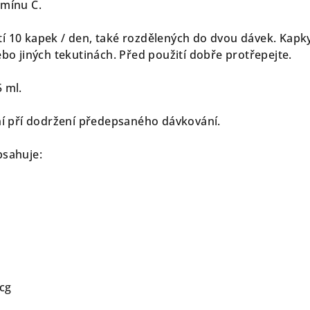
amínu C.
í 10 kapek / den, také rozdělených do dvou dávek. Kapk
ebo jiných tekutinách. Před použití dobře protřepejte.
5 ml.
dní pří dodržení předepsaného dávkování.
bsahuje:
mcg