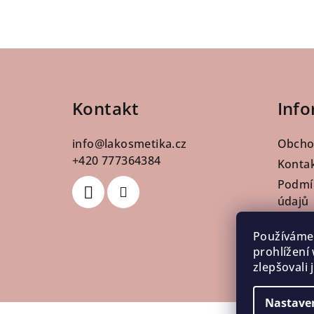
Z
á
Kontakt
Info
p
a
info
@
lakosmetika.cz
Obcho
t
+420 777364384
Konta
Podmí
í
údajů
Pro pr
Používáme
Doprav
prohlížení
Vrácen
zlepšovali
Nastave