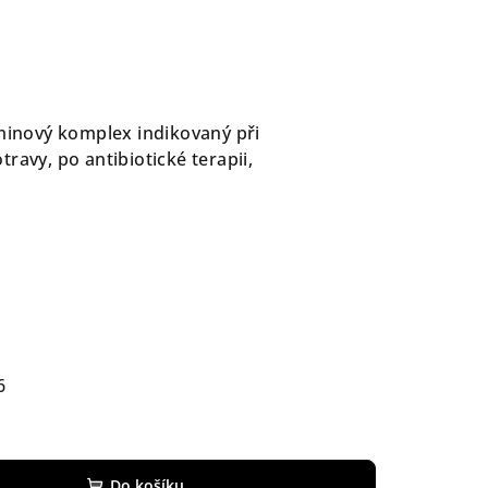
aminový komplex indikovaný při
ravy, po antibiotické terapii,
6
Do košíku