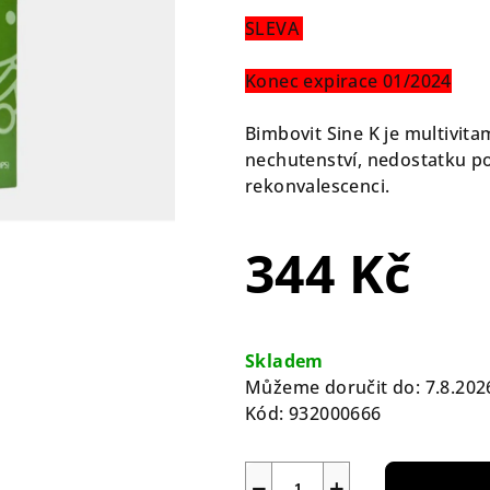
produktu
SLEVA
je
0,0
Konec expirace 01/2024
z
5
Bimbovit Sine K je multivit
hvězdiček.
nechutenství, nedostatku pot
rekonvalescenci.
344 Kč
Měrná
cena:
Skladem
Můžeme doručit do:
7.8.202
Kód:
932000666
−
+