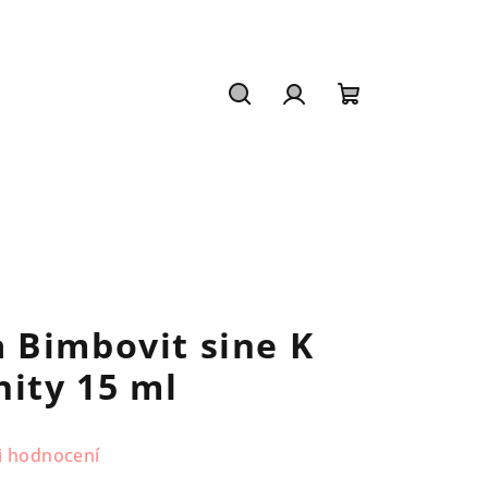
Hledat
Přihlášení
Nákupní
košík
 Bimbovit sine K
nity 15 ml
i hodnocení