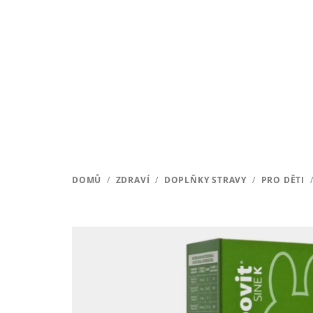
Přejít
na
obsah
DOMŮ
/
ZDRAVÍ
/
DOPLŇKY STRAVY
/
PRO DĚTI