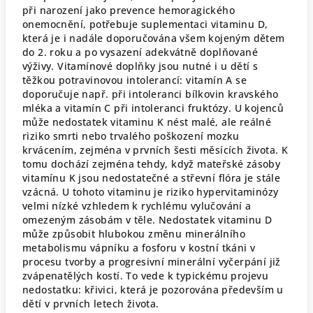
při narození jako prevence hemoragického
onemocnění, potřebuje suplementaci vitaminu D,
která je i nadále doporučována všem kojeným dětem
do 2. roku a po vysazení adekvátně doplňované
výživy. Vitamínové doplňky jsou nutné i u dětí s
těžkou potravinovou intolerancí: vitamín A se
doporučuje např. při intoleranci bílkovin kravského
mléka a vitamín C při intoleranci fruktózy. U kojenců
může nedostatek vitaminu K nést malé, ale reálné
riziko smrti nebo trvalého poškození mozku
krvácením, zejména v prvních šesti měsících života. K
tomu dochází zejména tehdy, když mateřské zásoby
vitamínu K jsou nedostatečné a střevní flóra je stále
vzácná. U tohoto vitaminu je riziko hypervitaminózy
velmi nízké vzhledem k rychlému vylučování a
omezeným zásobám v těle. Nedostatek vitaminu D
může způsobit hlubokou změnu minerálního
metabolismu vápníku a fosforu v kostní tkáni v
procesu tvorby a progresivní minerální vyčerpání již
zvápenatělých kostí. To vede k typickému projevu
nedostatku: křivici, která je pozorována především u
dětí v prvních letech života.