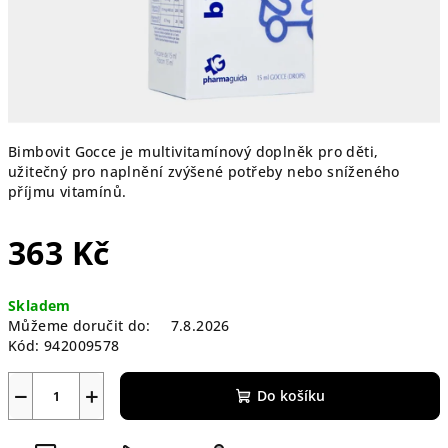
Bimbovit Gocce je multivitamínový doplněk pro děti,
užitečný pro naplnění zvýšené potřeby nebo sníženého
příjmu vitamínů.
363 Kč
Měrná
Skladem
cena:
Můžeme doručit do:
7.8.2026
Kód:
942009578
−
+
Do košíku