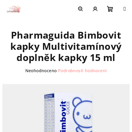
Přejít
na
obsah
Nákupn
Hledat
Přihlášení
Pharmaguida Bimbovit
košík
kapky Multivitamínový
doplněk kapky 15 ml
Průměrné
Neohodnoceno
Podrobnosti hodnocení
hodnocení
produktu
je
0,0
z
5
hvězdiček.