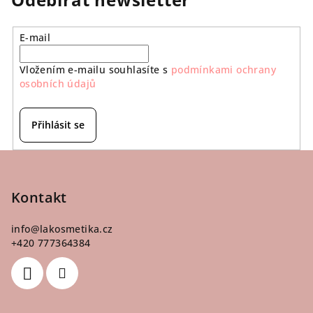
E-mail
Vložením e-mailu souhlasíte s
podmínkami ochrany
osobních údajů
Přihlásit se
Z
á
p
Kontakt
a
info
@
lakosmetika.cz
t
+420 777364384
í