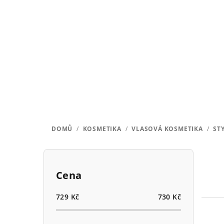
Přejít
na
obsah
DOMŮ
/
KOSMETIKA
/
VLASOVÁ KOSMETIKA
/
ST
P
o
Cena
s
729
Kč
730
Kč
t