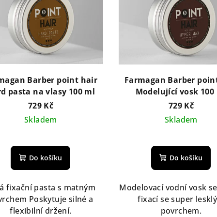
magan Barber point hair
Farmagan Barber point
d pasta na vlasy 100 ml
Modelující vosk 100
729 Kč
729 Kč
Skladem
Skladem
Do košíku
Do košíku
ná fixační pasta s matným
Modelovací vodní vosk se
vrchem Poskytuje silné a
fixací se super leskl
flexibilní držení.
povrchem.