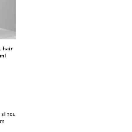
 hair
 ml
 silnou
ým