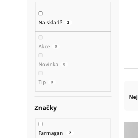
r
a
Na skladě
2
n
n
Akce
0
í
p
Novinka
0
a
Tip
0
n
Ř
e
Nej
a
Značky
l
z
V
e
ý
n
Farmagan
2