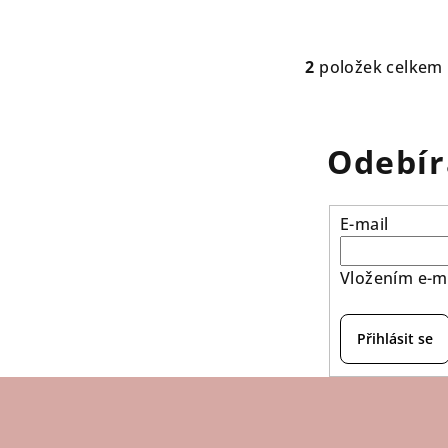
2
položek celkem
O
v
l
Odebír
á
d
a
E-mail
c
í
Vložením e-ma
p
r
Přihlásit se
v
k
y
v