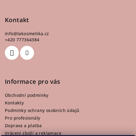
Z
á
p
Kontakt
a
info
@
lakosmetika.cz
t
+420 777364384
í
Informace pro vás
Obchodní podmínky
Kontakty
Podmínky ochrany osobních údajů
Pro profesionály
Doprava a platba
Vrácení zboží a reklamace