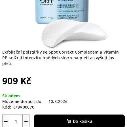
Exfoliační polštářky se Spot Correct Complexem a Vitamin
PP snižují intenzitu hnědých skvrn na pleti a zvyšují jas
pleti.
909 Kč
Měrná
Skladem
cena:
Můžeme doručit do:
10.8.2026
Kód:
K79V00070
−
+
Do košíku