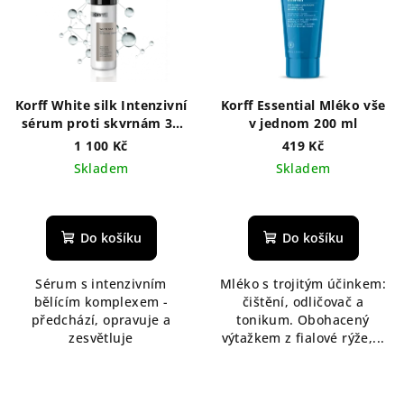
Korff White silk Intenzivní
Korff Essential Mléko vše
sérum proti skvrnám 30
v jednom 200 ml
ml
1 100 Kč
419 Kč
Skladem
Skladem
Do košíku
Do košíku
Sérum s intenzivním
Mléko s trojitým účinkem:
bělícím komplexem -
čištění, odličovač a
předchází, opravuje a
tonikum. Obohacený
zesvětluje
výtažkem z fialové rýže,...