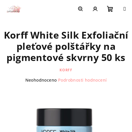
Přejít
na
obsah
Nákupn
Hledat
Přihlášení
Korff White Silk Exfoliační
košík
pleťové polštářky na
pigmentové skvrny 50 ks
KORFF
Průměrné
Neohodnoceno
Podrobnosti hodnocení
hodnocení
produktu
je
0,0
z
5
hvězdiček.