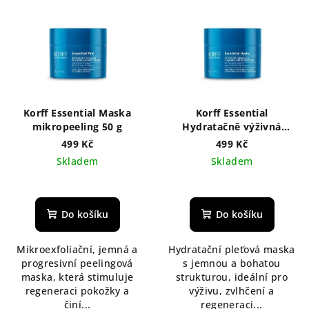
Korff Essential Maska
Korff Essential
mikropeeling 50 g
Hydratačně výživná
maska 50 g
499 Kč
499 Kč
Skladem
Skladem
Do košíku
Do košíku
Mikroexfoliační, jemná a
Hydratační pleťová maska
progresivní peelingová
s jemnou a bohatou
maska, která stimuluje
strukturou, ideální pro
regeneraci pokožky a
výživu, zvlhčení a
činí...
regeneraci...