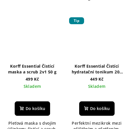
Tip
Korff Essential Čistící
Korff Essential Čistící
maska a scrub 2v1 50 g
hydratační tonikum 200
ml
499 Kč
449 Kč
Skladem
Skladem
Do košíku
Do košíku
Pleťová maska s dvojím
Perfektní mezikrok mezi
účinkem: čistící a scrub.
očištěním a ošetřením.