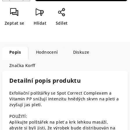
Zeptat se
Hlídat
Sdílet
Popis
Hodnocení
Diskuze
Značka
Korff
Detailní popis produktu
Exfoliační polštářky se Spot Correct Complexem a
Vitamin PP snižují intenzitu hnědých skvrn na pleti a
zvyšují jas pleti.
POUŽITÍ:
Aplikujte polštářek na pleť a krk lehkou masáží,
abyste si byli jisti, že výrobek bude distribuován na