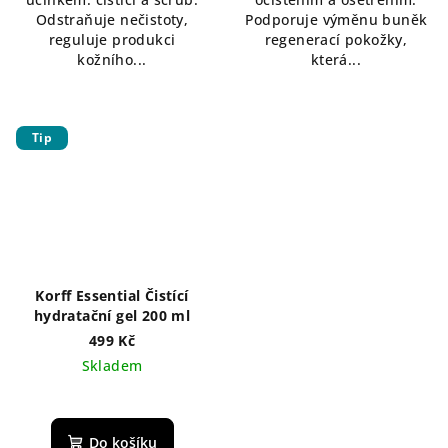
Odstraňuje nečistoty,
Podporuje výměnu buněk
reguluje produkci
regenerací pokožky,
kožního...
která...
Tip
Korff Essential Čistící
hydratační gel 200 ml
499 Kč
Skladem
Do košíku