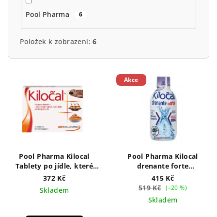
Pool Pharma
6
Položek k zobrazení:
6
V
Akce
ý
p
i
s
p
r
Pool Pharma Kilocal
Pool Pharma Kilocal
o
Tablety po jídle, které
drenante forte
vám pomohou zůstat
Odvodňovací čístící nápoj
d
372 Kč
415 Kč
štíhlí 20 tablet
s příchutí borůvky 500 ml
519 Kč
(–20 %)
Skladem
u
Skladem
k