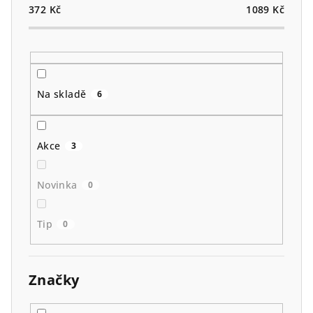
o
372
Kč
1089
Kč
d
u
k
t
Na skladě
6
ů
Akce
3
Novinka
0
Tip
0
Značky