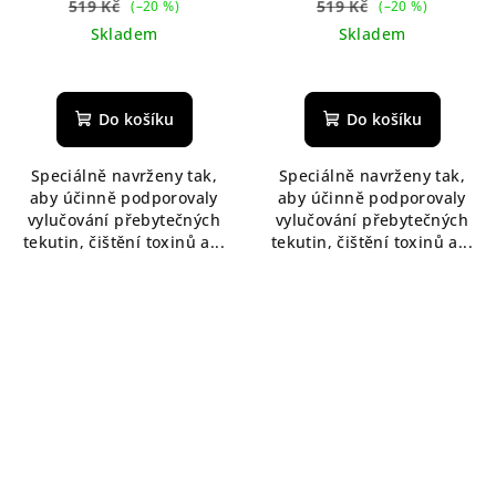
s příchutí tropical 500 ml
s příchutí zeleného čaje
519 Kč
519 Kč
(–20 %)
(–20 %)
500 ml
Skladem
Skladem
Průměrné
hodnocení
produktu
Do košíku
Do košíku
je
5,0
Speciálně navrženy tak,
Speciálně navrženy tak,
z
aby účinně podporovaly
aby účinně podporovaly
5
vylučování přebytečných
vylučování přebytečných
hvězdiček.
tekutin, čištění toxinů a...
tekutin, čištění toxinů a...