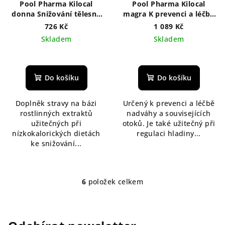
Pool Pharma Kilocal
Pool Pharma Kilocal
donna Snižování tělesné
magra K prevenci a léčbě
hmotnosti a při
nadváhy 60 kapslí
726 Kč
1 089 Kč
poruchách premenopauzy
Skladem
Skladem
a menopauzy 40 tablet
Do košíku
Do košíku
Doplněk stravy na bázi
Určený k prevenci a léčbě
rostlinných extraktů
nadváhy a souvisejících
užitečných při
otoků. Je také užitečný při
nízkokalorických dietách
regulaci hladiny...
ke snižování...
6
položek celkem
O
v
l
á