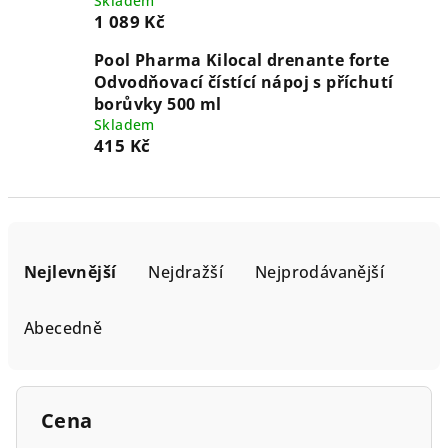
Skladem
1 089 Kč
Pool Pharma Kilocal drenante forte
Odvodňovací čístící nápoj s příchutí
borůvky 500 ml
Skladem
415 Kč
Ř
a
Nejlevnější
Nejdražší
Nejprodávanější
z
e
Abecedně
n
í
p
Cena
r