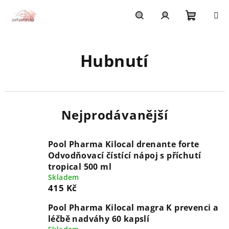
Přejít
na
obsah
Nákupn
Hledat
Přihlášení
Hubnutí
košík
Nejprodávanější
Pool Pharma Kilocal drenante forte
Odvodňovací čístící nápoj s příchutí
tropical 500 ml
Skladem
415 Kč
Pool Pharma Kilocal magra K prevenci a
léčbě nadváhy 60 kapslí