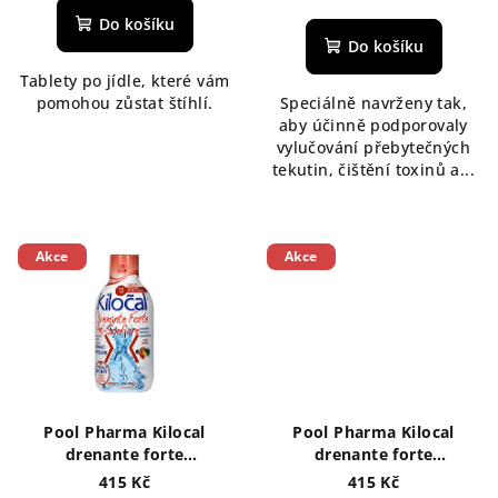
t
Do košíku
ů
Do košíku
Tablety po jídle, které vám
pomohou zůstat štíhlí.
Speciálně navrženy tak,
aby účinně podporovaly
vylučování přebytečných
tekutin, čištění toxinů a...
Akce
Akce
Pool Pharma Kilocal
Pool Pharma Kilocal
drenante forte
drenante forte
Odvodňovací čístící nápoj
Odvodňovací čístící nápoj
415 Kč
415 Kč