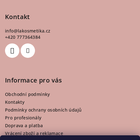
á
p
Kontakt
a
info
@
lakosmetika.cz
t
+420 777364384
í
Informace pro vás
Obchodní podmínky
Kontakty
Podmínky ochrany osobních údajů
Pro profesionály
Doprava a platba
Vrácení zboží a reklamace