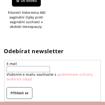
Do košíku
Fitormil Vidermina MD
vaginální čípky proti
vaginální suchosti v
období menopauzy.
Odebírat newsletter
E-mail
Vložením e-mailu souhlasíte s
podmínkami ochrany
osobních údajů
Přihlásit se
Z