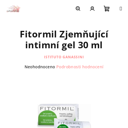
Přejít
na
obsah
Nákupn
Hledat
Přihlášení
Fitormil Zjemňující
košík
intimní gel 30 ml
ISTITUTO GANASSINI
Průměrné
Neohodnoceno
Podrobnosti hodnocení
hodnocení
produktu
je
0,0
z
5
hvězdiček.