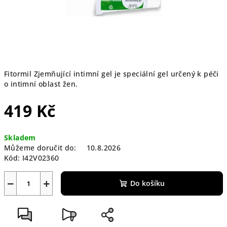
Fitormil Zjemňující intimní gel je speciální gel určený k péči
o intimní oblast žen.
419 Kč
Měrná
Skladem
cena:
Můžeme doručit do:
10.8.2026
Kód:
I42V02360
−
+
Do košíku