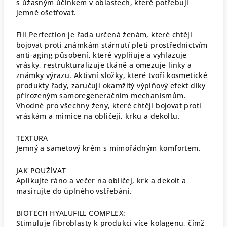
s úžasným účinkem v oblastech, které potřebují
jemně ošetřovat.
Fill Perfection je řada určená ženám, které chtějí
bojovat proti známkám stárnutí pleti prostřednictvím
anti-aging působení, které vyplňuje a vyhlazuje
vrásky, restrukturalizuje tkáně a omezuje linky a
známky výrazu. Aktivní složky, které tvoří kosmetické
produkty řady, zaručují okamžitý výplňový efekt díky
přirozeným samoregeneračním mechanismům.
Vhodné pro všechny ženy, které chtějí bojovat proti
vráskám a mimice na obličeji, krku a dekoltu.
TEXTURA
Jemný a sametový krém s mimořádným komfortem.
JAK POUŽÍVAT
Aplikujte ráno a večer na obličej, krk a dekolt a
masírujte do úplného vstřebání.
BIOTECH HYALUFILL COMPLEX:
Stimuluje fibroblasty k produkci více kolagenu, čímž