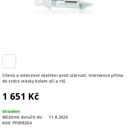
Cílená a intenzivní ošetření proti stárnutí, intervence přímo
do srdce vrásky kolem očí a rtů
1 651 Kč
Měrná
Skladem
cena:
Můžeme doručit do:
11.8.2026
Kód:
PF008264