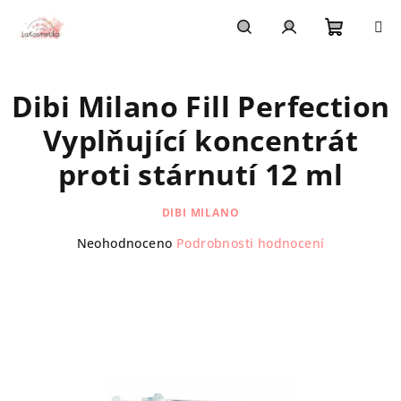
Přejít
na
obsah
Nákupn
Hledat
Přihlášení
Dibi Milano Fill Perfection
košík
Vyplňující koncentrát
proti stárnutí 12 ml
DIBI MILANO
Průměrné
Neohodnoceno
Podrobnosti hodnocení
hodnocení
produktu
je
0,0
z
5
hvězdiček.