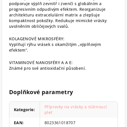
podporuje výplň zevnitř i zvenčí s globálním a
progresivním odpudivým efektem. Reorganizuje
architekturu extracelulární matrix a zlepšuje
kompaktnost pokožky. Redukuje mimické vrásky
uvolněním obličejových svalů.
KOLAGENOVÉ MIKROSFÉRY:
Vyplňují rýhu vrásek s okamžitým „výplňovým
efektem“.
VITAMINOVÉ NANOSFÉRY A A E:
Známé pro své antioxidační působení.
Doplňkové parametry
Přípravky na vrásky a stárnoucí
Kategorie
:
pleť
EAN
:
8023361018707