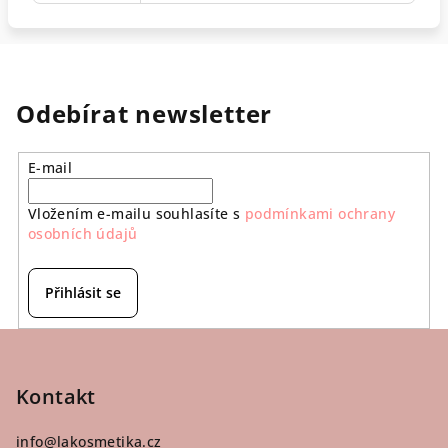
Odebírat newsletter
E-mail
Vložením e-mailu souhlasíte s
podmínkami ochrany
osobních údajů
Přihlásit se
Z
á
p
Kontakt
a
info
@
lakosmetika.cz