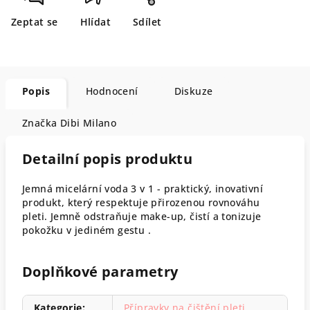
Zeptat se
Hlídat
Sdílet
Popis
Hodnocení
Diskuze
Značka
Dibi Milano
Detailní popis produktu
Jemná micelární voda 3 v 1 - praktický, inovativní
produkt, který respektuje přirozenou rovnováhu
pleti. Jemně odstraňuje make-up, čistí a tonizuje
pokožku v jediném gestu .
Doplňkové parametry
Kategorie
:
Přípravky na čištění pleti