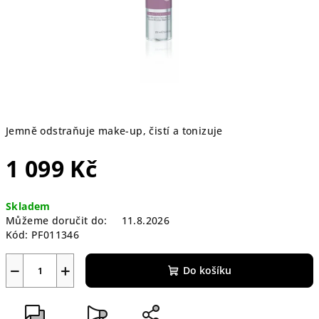
Jemně odstraňuje make-up, čistí a tonizuje
1 099 Kč
Měrná
Skladem
cena:
Můžeme doručit do:
11.8.2026
Kód:
PF011346
−
+
Do košíku