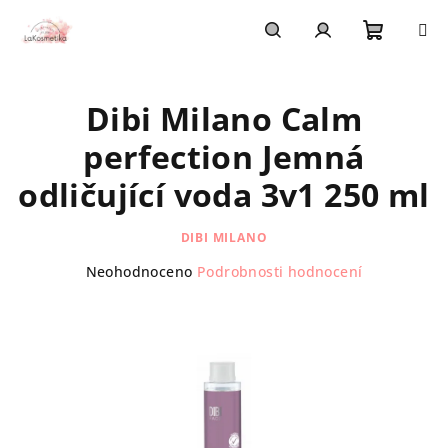
Přejít
na
obsah
Nákupn
Hledat
Přihlášení
Dibi Milano Calm
košík
perfection Jemná
odličující voda 3v1 250 ml
DIBI MILANO
Průměrné
Neohodnoceno
Podrobnosti hodnocení
hodnocení
produktu
je
0,0
z
5
hvězdiček.