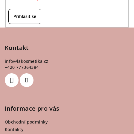
Přihlásit se
Z
á
p
Kontakt
a
info
@
lakosmetika.cz
t
+420 777364384
í
Informace pro vás
Obchodní podmínky
Kontakty