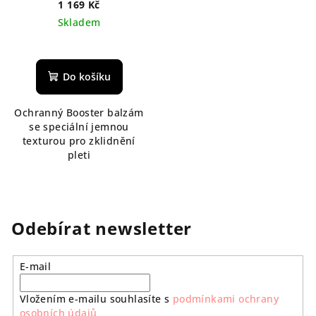
booster balzám na
1 169 Kč
zklidnění pleti 20 ml
Skladem
Do košíku
Ochranný Booster balzám
se speciální jemnou
texturou pro zklidnění
pleti
Odebírat newsletter
E-mail
Vložením e-mailu souhlasíte s
podmínkami ochrany
osobních údajů