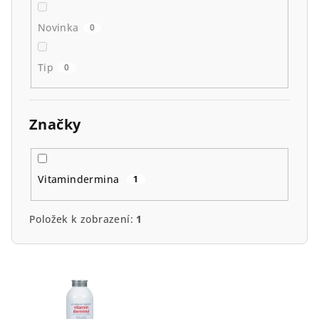
Novinka
0
Tip
0
Značky
Vitamindermina
1
Položek k zobrazení:
1
V
ý
p