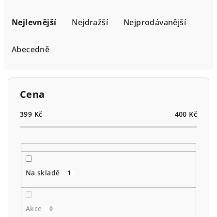
Ř
a
Nejlevnější
Nejdražší
Nejprodávanější
z
e
Abecedně
n
í
p
Cena
r
o
399
Kč
400
Kč
d
u
k
t
Na skladě
1
ů
Akce
0