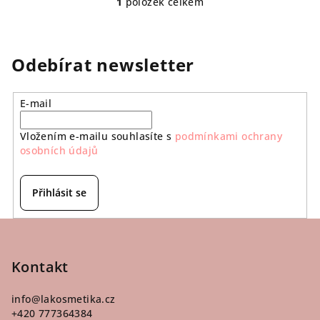
1
položek celkem
O
v
l
á
Odebírat newsletter
d
a
E-mail
c
í
Vložením e-mailu souhlasíte s
podmínkami ochrany
p
osobních údajů
r
v
k
Přihlásit se
y
v
Z
ý
á
p
p
Kontakt
i
a
s
info
@
lakosmetika.cz
u
t
+420 777364384