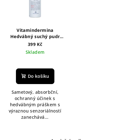
i
s
p
r
Vitamindermina
o
Hedvábný suchý pudr
deodorizuje a přirozeně
d
399 Kč
absorbuje vlhkost
Skladem
u
pokožky 100 g
k
t
Do košíku
ů
Sametový, absorbční,
ochranný účinek s
hedvábným práškem s
výraznou senzoriálností
zanechává...