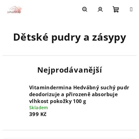
Přejít
na
obsah
Nákupn
Hledat
Přihlášení
Dětské pudry a zásypy
košík
Nejprodávanější
Vitamindermina Hedvábný suchý pudr
deodorizuje a přirozeně absorbuje
vlhkost pokožky 100 g
Skladem
399 Kč