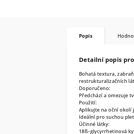
Popis
Hodno
Detailní popis pr
Bohatá textura, zabraňu
restrukturalizačních lá
Doporučeno:
Předchází a omezuje tvo
Použití:
Aplikujte na oční okol
Ideální pro suchou pleť
Účinné látky:
18ß–glycyrrhetinová kys