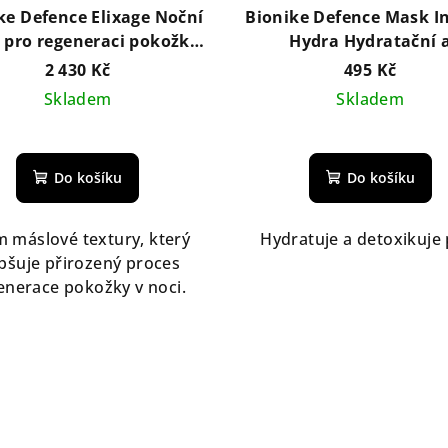
ke Defence Elixage Noční
Bionike Defence Mask I
 pro regeneraci pokožky
Hydra Hydratační 
50 ml
detoxikační maska 75
2 430 Kč
495 Kč
Skladem
Skladem
Do košíku
Do košíku
 máslové textury, který
Hydratuje a detoxikuje 
pšuje přirozený proces
enerace pokožky v noci.