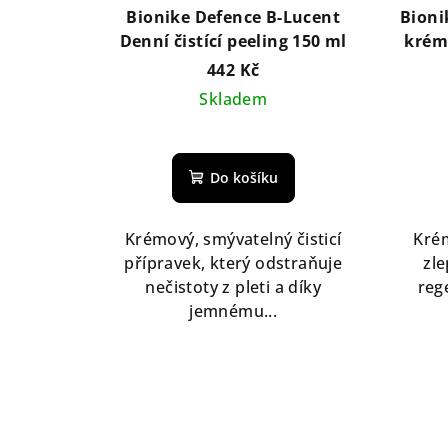
Bionike Defence B-Lucent
Bioni
Denní čistící peeling 150 ml
krém
442 Kč
Skladem
Do košíku
Krémový, smývatelný čisticí
Krém
přípravek, který odstraňuje
zle
nečistoty z pleti a díky
reg
jemnému...