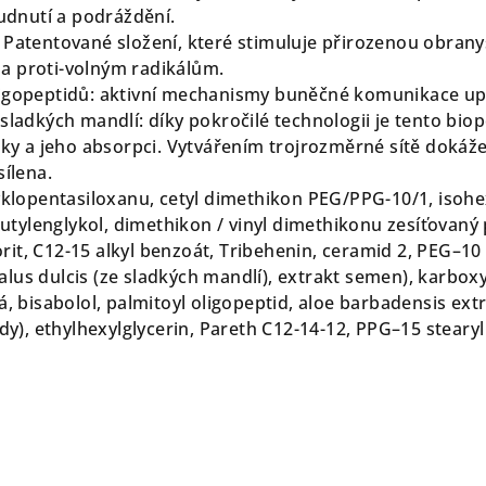
rudnutí a podráždění.
 Patentované složení, které stimuluje přirozenou obran
a proti-volným radikálům.
ligopeptidů: aktivní mechanismy buněčné komunikace up
 sladkých mandlí: díky pokročilé technologii je tento 
žky a jeho absorpci. Vytvářením trojrozměrné sítě dokáže 
sílena.
cyklopentasiloxanu, cetyl dimethikon PEG/PPG-10/1, isohe
 butylenglykol, dimethikon / vinyl dimethikonu zesíťovaný 
it, C12-15 alkyl benzoát, Tribehenin, ceramid 2, PEG–10
lus dulcis (ze sladkých mandlí), extrakt semen), karbox
á, bisabolol, palmitoyl oligopeptid, aloe barbadensis extr
ody), ethylhexylglycerin, Pareth C12-14-12, PPG–15 steary