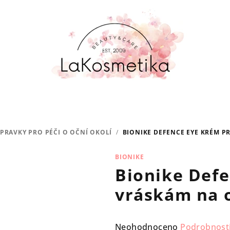
ÍPRAVKY PRO PÉČI O OČNÍ OKOLÍ
/
BIONIKE DEFENCE EYE KRÉM P
BIONIKE
Bionike Defe
vráskám na o
Průměrné
Neohodnoceno
Podrobnost