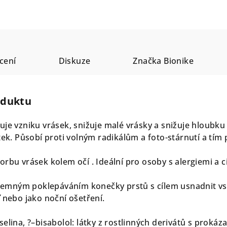
cení
Diskuze
Značka
Bionike
oduktu
je vzniku vrásek, snižuje malé vrásky a snižuje hloubku 
tek. Působí proti volným radikálům a foto-stárnutí a tím p
rbu vrásek kolem očí . Ideální pro osoby s alergiemi a c
í jemným poklepáváním konečky prstů s cílem usnadnit vst
 nebo jako noční ošetření.
elina, ?–bisabolol: látky z rostlinných derivátů s prokáz