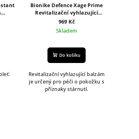
nstant
Bionike Defence Xage Prime
a
Revitalizační vyhlazující
 ml
balzám 50 ml
969 Kč
Skladem
Do košíku
pleť.
Revitalizační vyhlazující balzám
je určený pro péči o pokožku s
příznaky stárnutí.