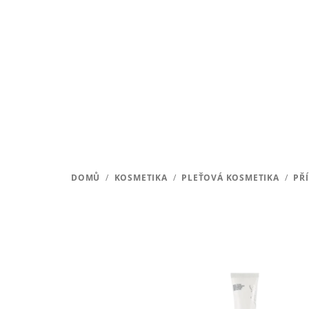
Přejít
na
obsah
DOMŮ
/
KOSMETIKA
/
PLEŤOVÁ KOSMETIKA
/
PŘ