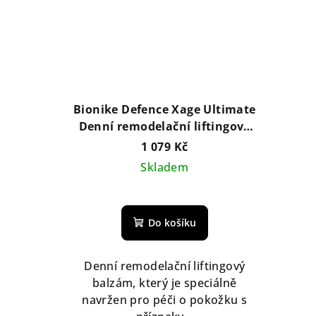
Bionike Defence Xage Ultimate
Denní remodelační liftingový
balzám 50 ml
1 079 Kč
Skladem
Do košíku
Denní remodelační liftingový
balzám, který je speciálně
navržen pro péči o pokožku s