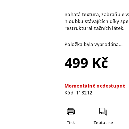
hodnocení
produktu
Bohatá textura, zabraňuje vz
je
hloubku stávajících díky sp
0,0
restrukturalizačních látek.
z
5
Položka byla vyprodána…
hvězdiček.
499 Kč
Měrná
cena:
Momentálně nedostupné
Kód:
113212
Tisk
Zeptat se