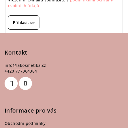
osobních údajů
Přihlásit se
Z
á
p
Kontakt
a
info
@
lakosmetika.cz
t
+420 777364384
í
Informace pro vás
Obchodní podmínky