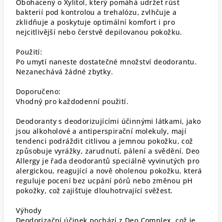
Obohacený o Xylitol, který pomáhá udržet růst
bakterií pod kontrolou a trehalózu, zvlhčuje a
zklidňuje a poskytuje optimální komfort i pro
nejcitlivější nebo čerstvě depilovanou pokožku.
Použití:
Po umytí naneste dostatečné množství deodorantu.
Nezanechává žádné zbytky.
Doporučeno:
Vhodný pro každodenní použití.
Deodoranty s deodorizujícími účinnými látkami, jako
jsou alkoholové a antiperspirační molekuly, mají
tendenci podráždit citlivou a jemnou pokožku, což
způsobuje vyrážky, zarudnutí, pálení a svědění. Deo
Allergy je řada deodorantů speciálně vyvinutých pro
alergickou, reagující a nově oholenou pokožku, která
reguluje pocení bez ucpání pórů nebo změnou pH
pokožky, což zajišťuje dlouhotrvající svěžest.
Výhody
Deodorizační účinek pochází z Deo Complex, což je