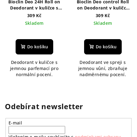
Bioclin Deo 24H Roll on
Bioclin Deo control Roll
Deodorant v kuličce s
on Deodorant v kuličce
jemnou parfemací 50 ml
proti nadměrnému pocení
309 Kč
309 Kč
50 ml
Skladem
Skladem
Do košíku
Do košíku
Deodorant v kuličce s
Deodorant ve spreji s
jemnou parfemací pro
jemnou vůní, zbraňuje
normální pocení.
nadměrnému pocení.
Odebírat newsletter
E-mail
Vložením e-mailu souhlasíte s
podmínkami ochrany