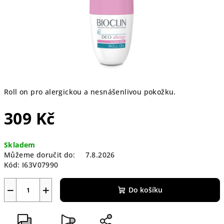
Roll on pro alergickou a nesnášenlivou pokožku.
309 Kč
Měrná
Skladem
cena:
Můžeme doručit do:
7.8.2026
Kód:
I63V07990
−
+
Do košíku