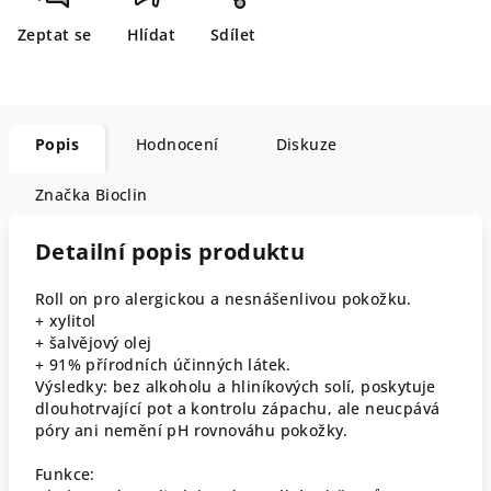
Zeptat se
Hlídat
Sdílet
Popis
Hodnocení
Diskuze
Značka
Bioclin
Detailní popis produktu
Roll on pro alergickou a nesnášenlivou pokožku.
+ xylitol
+ šalvějový olej
+ 91% přírodních účinných látek.
Výsledky: bez alkoholu a hliníkových solí, poskytuje
dlouhotrvající pot a kontrolu zápachu, ale neucpává
póry ani nemění pH rovnováhu pokožky.
Funkce: