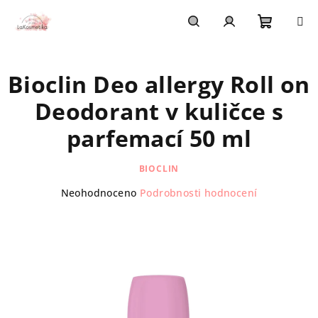
Přejít
na
obsah
Nákupn
Hledat
Přihlášení
Bioclin Deo allergy Roll on
košík
Deodorant v kuličce s
parfemací 50 ml
BIOCLIN
Průměrné
Neohodnoceno
Podrobnosti hodnocení
hodnocení
produktu
je
0,0
z
5
hvězdiček.