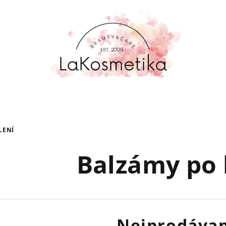
LENÍ
Balzámy po 
Nejprodávan