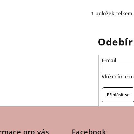
1
položek celkem
O
v
l
Odebír
á
d
a
E-mail
c
í
Vložením e-ma
p
r
Přihlásit se
v
k
y
v
rmace pro vás
Facebook