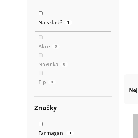
r
a
Na skladě
1
n
n
Akce
0
í
p
Novinka
0
a
Ř
Tip
0
n
Nej
a
e
z
Značky
l
V
e
ý
n
Farmagan
1
p