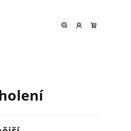
Hledat
Přihlášení
Nákupní
košík
holení
ější