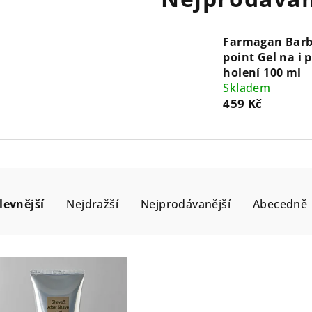
Farmagan Barb
point Gel na i 
holení 100 ml
Skladem
459 Kč
levnější
Nejdražší
Nejprodávanější
Abecedně