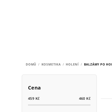
Přejít
na
obsah
DOMŮ
/
KOSMETIKA
/
HOLENÍ
/
BALZÁMY PO HO
P
o
Cena
s
459
Kč
460
Kč
t