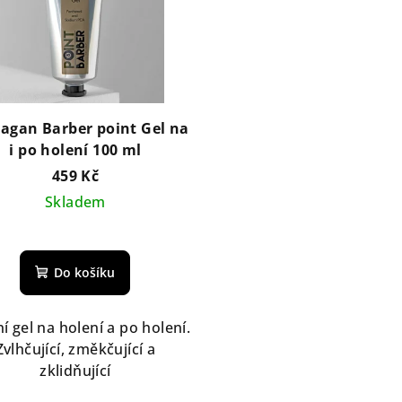
agan Barber point Gel na
i po holení 100 ml
459 Kč
Skladem
Do košíku
ní gel na holení a po holení.
Zvlhčující, změkčující a
zklidňující